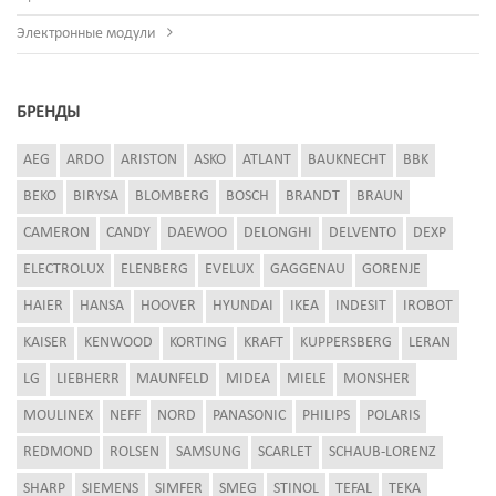
Электронные модули
БРЕНДЫ
AEG
ARDO
ARISTON
ASKO
ATLANT
BAUKNECHT
BBK
BEKO
BIRYSA
BLOMBERG
BOSCH
BRANDT
BRAUN
CAMERON
CANDY
DAEWOO
DELONGHI
DELVENTO
DEXP
ELECTROLUX
ELENBERG
EVELUX
GAGGENAU
GORENJE
HAIER
HANSA
HOOVER
HYUNDAI
IKEA
INDESIT
IROBOT
KAISER
KENWOOD
KORTING
KRAFT
KUPPERSBERG
LERAN
LG
LIEBHERR
MAUNFELD
MIDEA
MIELE
MONSHER
MOULINEX
NEFF
NORD
PANASONIC
PHILIPS
POLARIS
REDMOND
ROLSEN
SAMSUNG
SCARLET
SCHAUB-LORENZ
SHARP
SIEMENS
SIMFER
SMEG
STINOL
TEFAL
TEKA