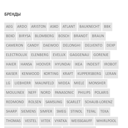
БРЕНДЫ
AEG
ARDO
ARISTON
ASKO
ATLANT
BAUKNECHT
BBK
BEKO
BIRYSA
BLOMBERG
BOSCH
BRANDT
BRAUN
CAMERON
CANDY
DAEWOO
DELONGHI
DELVENTO
DEXP
ELECTROLUX
ELENBERG
EVELUX
GAGGENAU
GORENJE
HAIER
HANSA
HOOVER
HYUNDAI
IKEA
INDESIT
IROBOT
KAISER
KENWOOD
KORTING
KRAFT
KUPPERSBERG
LERAN
LG
LIEBHERR
MAUNFELD
MIDEA
MIELE
MONSHER
MOULINEX
NEFF
NORD
PANASONIC
PHILIPS
POLARIS
REDMOND
ROLSEN
SAMSUNG
SCARLET
SCHAUB-LORENZ
SHARP
SIEMENS
SIMFER
SMEG
STINOL
TEFAL
TEKA
THOMAS
VESTEL
VITEK
VYATKA
WEISSGAUFF
WHIRLPOOL