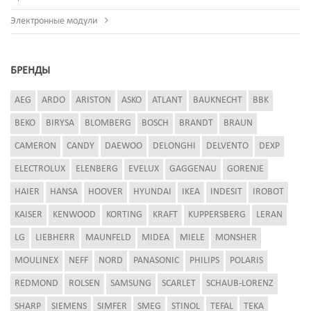
Электронные модули
БРЕНДЫ
AEG
ARDO
ARISTON
ASKO
ATLANT
BAUKNECHT
BBK
BEKO
BIRYSA
BLOMBERG
BOSCH
BRANDT
BRAUN
CAMERON
CANDY
DAEWOO
DELONGHI
DELVENTO
DEXP
ELECTROLUX
ELENBERG
EVELUX
GAGGENAU
GORENJE
HAIER
HANSA
HOOVER
HYUNDAI
IKEA
INDESIT
IROBOT
KAISER
KENWOOD
KORTING
KRAFT
KUPPERSBERG
LERAN
LG
LIEBHERR
MAUNFELD
MIDEA
MIELE
MONSHER
MOULINEX
NEFF
NORD
PANASONIC
PHILIPS
POLARIS
REDMOND
ROLSEN
SAMSUNG
SCARLET
SCHAUB-LORENZ
SHARP
SIEMENS
SIMFER
SMEG
STINOL
TEFAL
TEKA