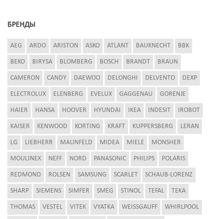
БРЕНДЫ
AEG
ARDO
ARISTON
ASKO
ATLANT
BAUKNECHT
BBK
BEKO
BIRYSA
BLOMBERG
BOSCH
BRANDT
BRAUN
CAMERON
CANDY
DAEWOO
DELONGHI
DELVENTO
DEXP
ELECTROLUX
ELENBERG
EVELUX
GAGGENAU
GORENJE
HAIER
HANSA
HOOVER
HYUNDAI
IKEA
INDESIT
IROBOT
KAISER
KENWOOD
KORTING
KRAFT
KUPPERSBERG
LERAN
LG
LIEBHERR
MAUNFELD
MIDEA
MIELE
MONSHER
MOULINEX
NEFF
NORD
PANASONIC
PHILIPS
POLARIS
REDMOND
ROLSEN
SAMSUNG
SCARLET
SCHAUB-LORENZ
SHARP
SIEMENS
SIMFER
SMEG
STINOL
TEFAL
TEKA
THOMAS
VESTEL
VITEK
VYATKA
WEISSGAUFF
WHIRLPOOL