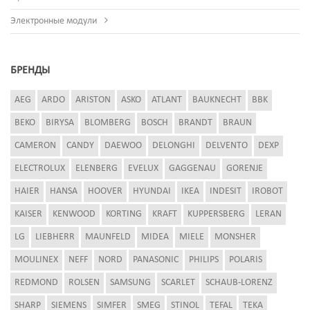
Электронные модули
БРЕНДЫ
AEG
ARDO
ARISTON
ASKO
ATLANT
BAUKNECHT
BBK
BEKO
BIRYSA
BLOMBERG
BOSCH
BRANDT
BRAUN
CAMERON
CANDY
DAEWOO
DELONGHI
DELVENTO
DEXP
ELECTROLUX
ELENBERG
EVELUX
GAGGENAU
GORENJE
HAIER
HANSA
HOOVER
HYUNDAI
IKEA
INDESIT
IROBOT
KAISER
KENWOOD
KORTING
KRAFT
KUPPERSBERG
LERAN
LG
LIEBHERR
MAUNFELD
MIDEA
MIELE
MONSHER
MOULINEX
NEFF
NORD
PANASONIC
PHILIPS
POLARIS
REDMOND
ROLSEN
SAMSUNG
SCARLET
SCHAUB-LORENZ
SHARP
SIEMENS
SIMFER
SMEG
STINOL
TEFAL
TEKA