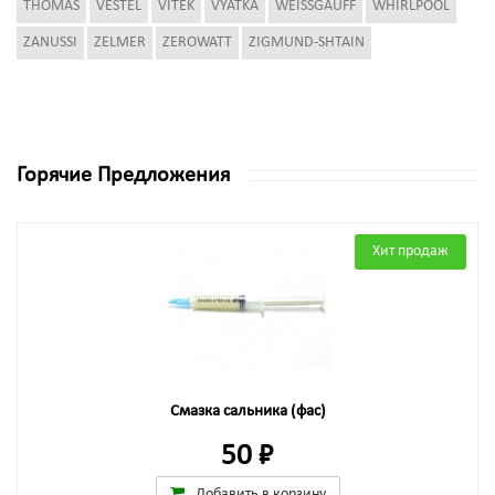
THOMAS
VESTEL
VITEK
VYATKA
WEISSGAUFF
WHIRLPOOL
ZANUSSI
ZELMER
ZEROWATT
ZIGMUND-SHTAIN
Горячие Предложения
Хит продаж
Смазка сальника (фас)
50 ₽
Добавить в корзину