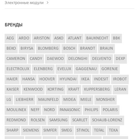
Электронные модули
БРЕНДЫ
AEG
ARDO
ARISTON
ASKO
ATLANT
BAUKNECHT
BBK
BEKO
BIRYSA
BLOMBERG
BOSCH
BRANDT
BRAUN
CAMERON
CANDY
DAEWOO
DELONGHI
DELVENTO
DEXP
ELECTROLUX
ELENBERG
EVELUX
GAGGENAU
GORENJE
HAIER
HANSA
HOOVER
HYUNDAI
IKEA
INDESIT
IROBOT
KAISER
KENWOOD
KORTING
KRAFT
KUPPERSBERG
LERAN
LG
LIEBHERR
MAUNFELD
MIDEA
MIELE
MONSHER
MOULINEX
NEFF
NORD
PANASONIC
PHILIPS
POLARIS
REDMOND
ROLSEN
SAMSUNG
SCARLET
SCHAUB-LORENZ
SHARP
SIEMENS
SIMFER
SMEG
STINOL
TEFAL
TEKA