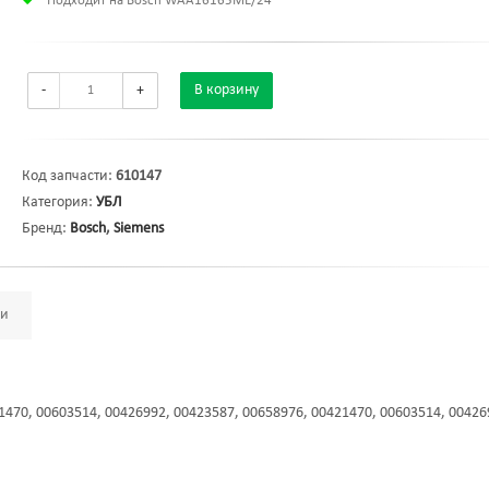
Подходит на Bosch WAA16165ME/24
-
+
В корзину
Код запчасти:
610147
Категория:
УБЛ
Бренд:
Bosch
,
Siemens
ми
1470, 00603514, 00426992, 00423587, 00658976, 00421470, 00603514, 00426