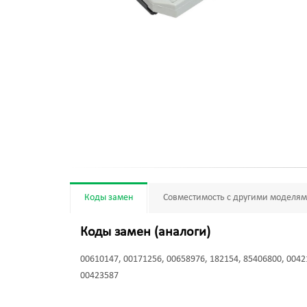
Коды замен
Совместимость с другими моделя
Коды замен (аналоги)
00610147, 00171256, 00658976, 182154, 85406800, 0042
00423587