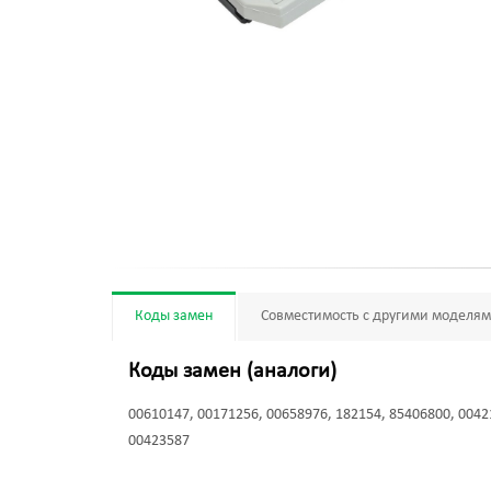
Коды замен
Совместимость с другими моделя
Коды замен (аналоги)
00610147, 00171256, 00658976, 182154, 85406800, 0042
00423587