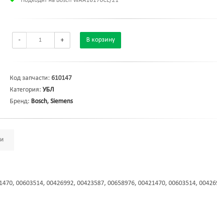
Подходит на Bosch WAA16170CE/21
-
+
В корзину
Код запчасти:
610147
Категория:
УБЛ
Бренд:
Bosch
,
Siemens
ми
1470, 00603514, 00426992, 00423587, 00658976, 00421470, 00603514, 00426