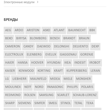
Электронные модули
БРЕНДЫ
AEG
ARDO
ARISTON
ASKO
ATLANT
BAUKNECHT
BBK
BEKO
BIRYSA
BLOMBERG
BOSCH
BRANDT
BRAUN
CAMERON
CANDY
DAEWOO
DELONGHI
DELVENTO
DEXP
ELECTROLUX
ELENBERG
EVELUX
GAGGENAU
GORENJE
HAIER
HANSA
HOOVER
HYUNDAI
IKEA
INDESIT
IROBOT
KAISER
KENWOOD
KORTING
KRAFT
KUPPERSBERG
LERAN
LG
LIEBHERR
MAUNFELD
MIDEA
MIELE
MONSHER
MOULINEX
NEFF
NORD
PANASONIC
PHILIPS
POLARIS
REDMOND
ROLSEN
SAMSUNG
SCARLET
SCHAUB-LORENZ
SHARP
SIEMENS
SIMFER
SMEG
STINOL
TEFAL
TEKA