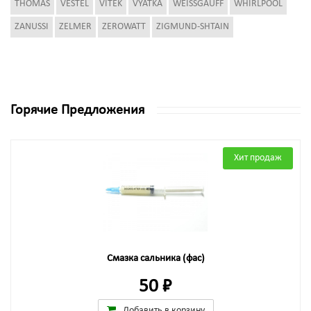
THOMAS
VESTEL
VITEK
VYATKA
WEISSGAUFF
WHIRLPOOL
ZANUSSI
ZELMER
ZEROWATT
ZIGMUND-SHTAIN
Горячие Предложения
Хит продаж
Смазка сальника (фас)
50 ₽
Добавить в корзину