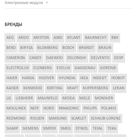
Электронные модули
БРЕНДЫ
AEG
ARDO
ARISTON
ASKO
ATLANT
BAUKNECHT
BBK
BEKO
BIRYSA
BLOMBERG
BOSCH
BRANDT
BRAUN
CAMERON
CANDY
DAEWOO
DELONGHI
DELVENTO
DEXP
ELECTROLUX
ELENBERG
EVELUX
GAGGENAU
GORENJE
HAIER
HANSA
HOOVER
HYUNDAI
IKEA
INDESIT
IROBOT
KAISER
KENWOOD
KORTING
KRAFT
KUPPERSBERG
LERAN
LG
LIEBHERR
MAUNFELD
MIDEA
MIELE
MONSHER
MOULINEX
NEFF
NORD
PANASONIC
PHILIPS
POLARIS
REDMOND
ROLSEN
SAMSUNG
SCARLET
SCHAUB-LORENZ
SHARP
SIEMENS
SIMFER
SMEG
STINOL
TEFAL
TEKA