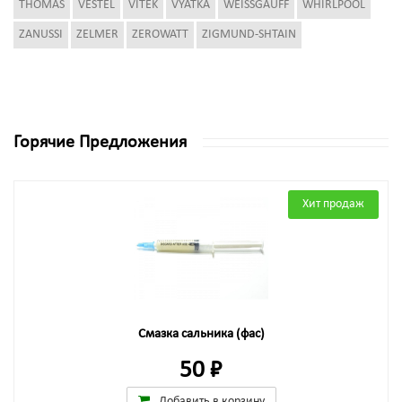
THOMAS
VESTEL
VITEK
VYATKA
WEISSGAUFF
WHIRLPOOL
ZANUSSI
ZELMER
ZEROWATT
ZIGMUND-SHTAIN
Горячие Предложения
Хит продаж
Смазка сальника (фас)
50 ₽
Добавить в корзину