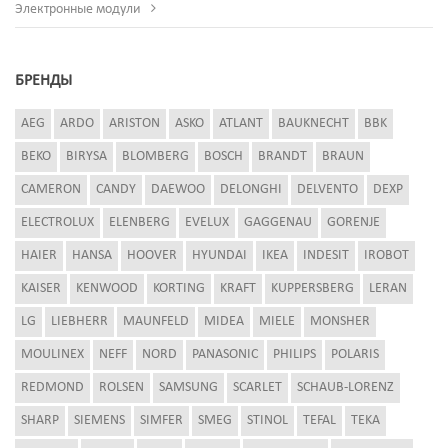
Электронные модули
БРЕНДЫ
AEG
ARDO
ARISTON
ASKO
ATLANT
BAUKNECHT
BBK
BEKO
BIRYSA
BLOMBERG
BOSCH
BRANDT
BRAUN
CAMERON
CANDY
DAEWOO
DELONGHI
DELVENTO
DEXP
ELECTROLUX
ELENBERG
EVELUX
GAGGENAU
GORENJE
HAIER
HANSA
HOOVER
HYUNDAI
IKEA
INDESIT
IROBOT
KAISER
KENWOOD
KORTING
KRAFT
KUPPERSBERG
LERAN
LG
LIEBHERR
MAUNFELD
MIDEA
MIELE
MONSHER
MOULINEX
NEFF
NORD
PANASONIC
PHILIPS
POLARIS
REDMOND
ROLSEN
SAMSUNG
SCARLET
SCHAUB-LORENZ
SHARP
SIEMENS
SIMFER
SMEG
STINOL
TEFAL
TEKA