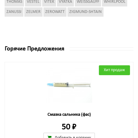
THOMAS
VESTEL
VITEK
VYATKA
WEISSGAUFF
WHIRLPOOL
ZANUSSI
ZELMER
ZEROWATT
ZIGMUND-SHTAIN
Горячие Предложения
Хит продаж
Смазка сальника (фас)
50 ₽
Добавить в корзину