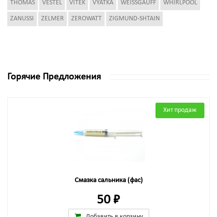
THOMAS
VESTEL
VITEK
VYATKA
WEISSGAUFF
WHIRLPOOL
ZANUSSI
ZELMER
ZEROWATT
ZIGMUND-SHTAIN
Горячие Предложения
Хит продаж
Смазка сальника (фас)
50 ₽
Добавить в корзину