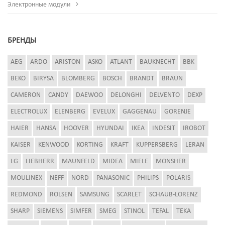
Электронные модули
БРЕНДЫ
AEG
ARDO
ARISTON
ASKO
ATLANT
BAUKNECHT
BBK
BEKO
BIRYSA
BLOMBERG
BOSCH
BRANDT
BRAUN
CAMERON
CANDY
DAEWOO
DELONGHI
DELVENTO
DEXP
ELECTROLUX
ELENBERG
EVELUX
GAGGENAU
GORENJE
HAIER
HANSA
HOOVER
HYUNDAI
IKEA
INDESIT
IROBOT
KAISER
KENWOOD
KORTING
KRAFT
KUPPERSBERG
LERAN
LG
LIEBHERR
MAUNFELD
MIDEA
MIELE
MONSHER
MOULINEX
NEFF
NORD
PANASONIC
PHILIPS
POLARIS
REDMOND
ROLSEN
SAMSUNG
SCARLET
SCHAUB-LORENZ
SHARP
SIEMENS
SIMFER
SMEG
STINOL
TEFAL
TEKA