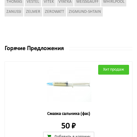
THOMAS
VESTEL
VITEK
VYATKA
WEISSGAUFF
WHIRLPOOL
ZANUSSI
ZELMER
ZEROWATT
ZIGMUND-SHTAIN
Горячие Предложения
Хит продаж
Смазка сальника (фас)
50 ₽
Добавить в корзину