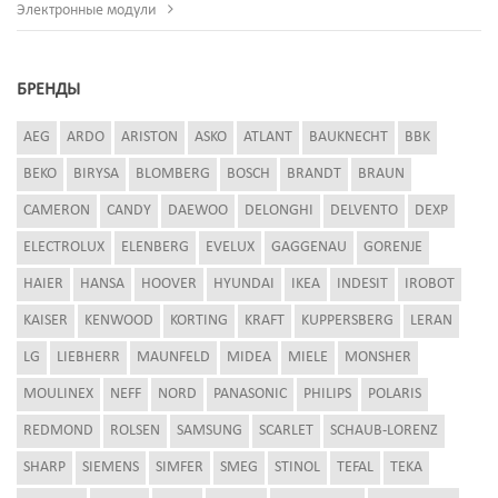
Электронные модули
БРЕНДЫ
AEG
ARDO
ARISTON
ASKO
ATLANT
BAUKNECHT
BBK
BEKO
BIRYSA
BLOMBERG
BOSCH
BRANDT
BRAUN
CAMERON
CANDY
DAEWOO
DELONGHI
DELVENTO
DEXP
ELECTROLUX
ELENBERG
EVELUX
GAGGENAU
GORENJE
HAIER
HANSA
HOOVER
HYUNDAI
IKEA
INDESIT
IROBOT
KAISER
KENWOOD
KORTING
KRAFT
KUPPERSBERG
LERAN
LG
LIEBHERR
MAUNFELD
MIDEA
MIELE
MONSHER
MOULINEX
NEFF
NORD
PANASONIC
PHILIPS
POLARIS
REDMOND
ROLSEN
SAMSUNG
SCARLET
SCHAUB-LORENZ
SHARP
SIEMENS
SIMFER
SMEG
STINOL
TEFAL
TEKA