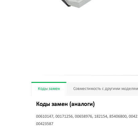
Коды замен
Совместимость с другими моделя
Коды замен (аналоги)
00610147, 00171256, 00658976, 182154, 85406800, 0042
00423587