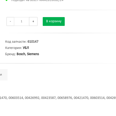
Подходит на Bosch WAA28160BE/24
-
+
В корзину
Код запчасти:
610147
Категория:
УБЛ
Бренд:
Bosch
,
Siemens
ми
1470, 00603514, 00426992, 00423587, 00658976, 00421470, 00603514, 00426