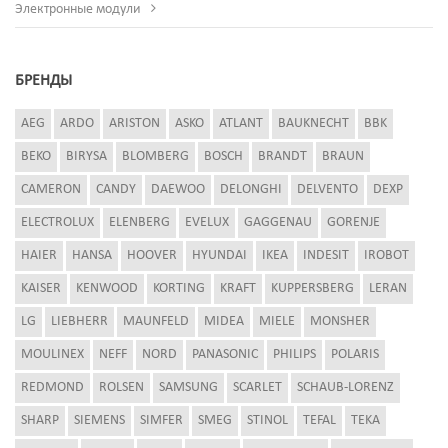
Электронные модули
БРЕНДЫ
AEG
ARDO
ARISTON
ASKO
ATLANT
BAUKNECHT
BBK
BEKO
BIRYSA
BLOMBERG
BOSCH
BRANDT
BRAUN
CAMERON
CANDY
DAEWOO
DELONGHI
DELVENTO
DEXP
ELECTROLUX
ELENBERG
EVELUX
GAGGENAU
GORENJE
HAIER
HANSA
HOOVER
HYUNDAI
IKEA
INDESIT
IROBOT
KAISER
KENWOOD
KORTING
KRAFT
KUPPERSBERG
LERAN
LG
LIEBHERR
MAUNFELD
MIDEA
MIELE
MONSHER
MOULINEX
NEFF
NORD
PANASONIC
PHILIPS
POLARIS
REDMOND
ROLSEN
SAMSUNG
SCARLET
SCHAUB-LORENZ
SHARP
SIEMENS
SIMFER
SMEG
STINOL
TEFAL
TEKA