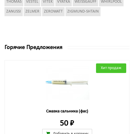
THOMAS
VESTEL
VITEK
VYATKA
WEISSGAUFF
WHIRLPOOL
ZANUSSI
ZELMER
ZEROWATT
ZIGMUND-SHTAIN
Горячие Предложения
Хит продаж
Смазка сальника (фас)
50 ₽
Добавить в корзину