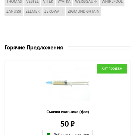
THOMAS
VESTEL
VITEK
VYATKA
WEISSGAUFF
WHIRLPOOL
ZANUSSI
ZELMER
ZEROWATT
ZIGMUND-SHTAIN
Горячие Предложения
Хит продаж
Смазка сальника (фас)
50 ₽
Добавить в корзину