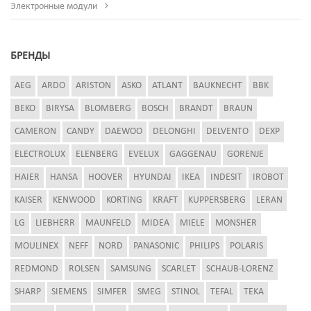
Электронные модули
БРЕНДЫ
AEG
ARDO
ARISTON
ASKO
ATLANT
BAUKNECHT
BBK
BEKO
BIRYSA
BLOMBERG
BOSCH
BRANDT
BRAUN
CAMERON
CANDY
DAEWOO
DELONGHI
DELVENTO
DEXP
ELECTROLUX
ELENBERG
EVELUX
GAGGENAU
GORENJE
HAIER
HANSA
HOOVER
HYUNDAI
IKEA
INDESIT
IROBOT
KAISER
KENWOOD
KORTING
KRAFT
KUPPERSBERG
LERAN
LG
LIEBHERR
MAUNFELD
MIDEA
MIELE
MONSHER
MOULINEX
NEFF
NORD
PANASONIC
PHILIPS
POLARIS
REDMOND
ROLSEN
SAMSUNG
SCARLET
SCHAUB-LORENZ
SHARP
SIEMENS
SIMFER
SMEG
STINOL
TEFAL
TEKA