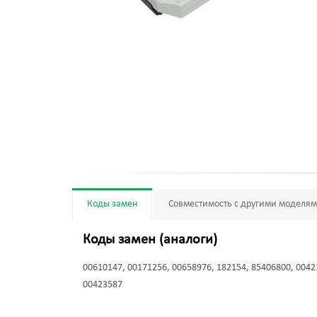
Коды замен
Совместимость с другими моделя
Коды замен (аналоги)
00610147, 00171256, 00658976, 182154, 85406800, 0042
00423587