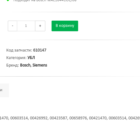
Подходит на Bosch WAE16441OE/08
-
+
В корзину
Код запчасти:
610147
Категория:
УБЛ
Бренд:
Bosch
,
Siemens
ми
1470, 00603514, 00426992, 00423587, 00658976, 00421470, 00603514, 00426