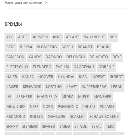
Электронные модули
БРЕНДЫ
AEG
ARDO
ARISTON
ASKO
ATLANT
BAUKNECHT
BBK
BEKO
BIRYSA
BLOMBERG
BOSCH
BRANDT
BRAUN
CAMERON
CANDY
DAEWOO
DELONGHI
DELVENTO
DEXP
ELECTROLUX
ELENBERG
EVELUX
GAGGENAU
GORENJE
HAIER
HANSA
HOOVER
HYUNDAI
IKEA
INDESIT
IROBOT
KAISER
KENWOOD
KORTING
KRAFT
KUPPERSBERG
LERAN
LG
LIEBHERR
MAUNFELD
MIDEA
MIELE
MONSHER
MOULINEX
NEFF
NORD
PANASONIC
PHILIPS
POLARIS
REDMOND
ROLSEN
SAMSUNG
SCARLET
SCHAUB-LORENZ
SHARP
SIEMENS
SIMFER
SMEG
STINOL
TEFAL
TEKA