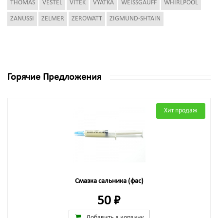
THOMAS
VESTEL
VITEK
VYATKA
WEISSGAUFF
WHIRLPOOL
ZANUSSI
ZELMER
ZEROWATT
ZIGMUND-SHTAIN
Горячие Предложения
Хит продаж
Смазка сальника (фас)
50 ₽
Добавить в корзину