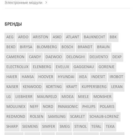
Электронные модули
БРЕНДЫ
AEG
ARDO
ARISTON
ASKO
ATLANT
BAUKNECHT
BBK
BEKO
BIRYSA
BLOMBERG
BOSCH
BRANDT
BRAUN
CAMERON
CANDY
DAEWOO
DELONGHI
DELVENTO
DEXP
ELECTROLUX
ELENBERG
EVELUX
GAGGENAU
GORENJE
HAIER
HANSA
HOOVER
HYUNDAI
IKEA
INDESIT
IROBOT
KAISER
KENWOOD
KORTING
KRAFT
KUPPERSBERG
LERAN
LG
LIEBHERR
MAUNFELD
MIDEA
MIELE
MONSHER
MOULINEX
NEFF
NORD
PANASONIC
PHILIPS
POLARIS
REDMOND
ROLSEN
SAMSUNG
SCARLET
SCHAUB-LORENZ
SHARP
SIEMENS
SIMFER
SMEG
STINOL
TEFAL
TEKA