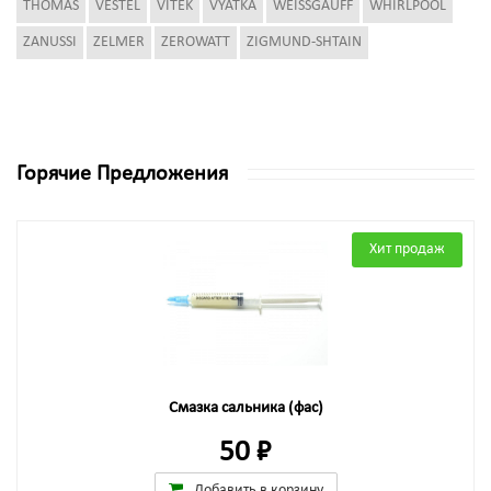
THOMAS
VESTEL
VITEK
VYATKA
WEISSGAUFF
WHIRLPOOL
ZANUSSI
ZELMER
ZEROWATT
ZIGMUND-SHTAIN
Горячие Предложения
Хит продаж
Смазка сальника (фас)
50 ₽
Добавить в корзину