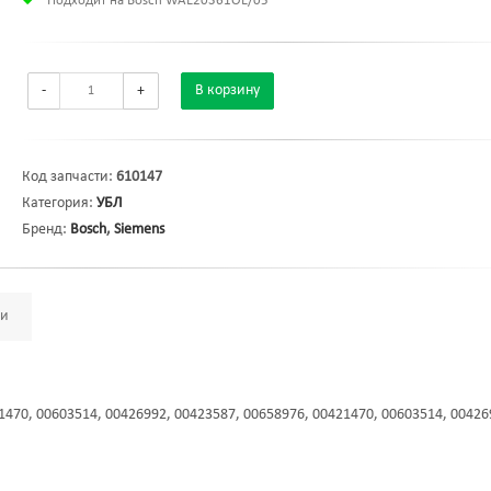
Подходит на Bosch WAE20361OE/05
-
+
В корзину
Код запчасти:
610147
Категория:
УБЛ
Бренд:
Bosch
,
Siemens
ми
1470, 00603514, 00426992, 00423587, 00658976, 00421470, 00603514, 00426