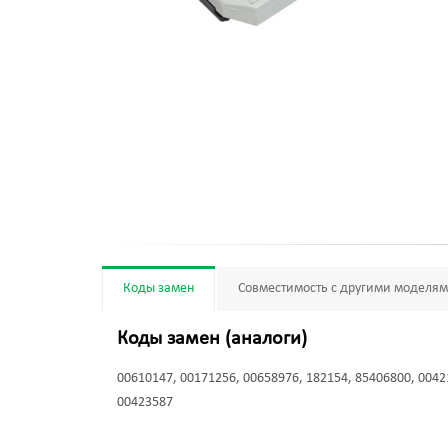
Коды замен
Совместимость с другими моделя
Коды замен (аналоги)
00610147, 00171256, 00658976, 182154, 85406800, 0042
00423587