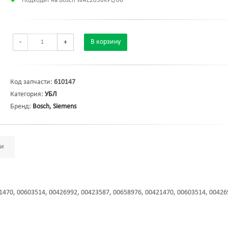
Подходит на Bosch WAE2036KPL/06
-
+
В корзину
Код запчасти:
610147
Категория:
УБЛ
Бренд:
Bosch
,
Siemens
ми
1470, 00603514, 00426992, 00423587, 00658976, 00421470, 00603514, 00426