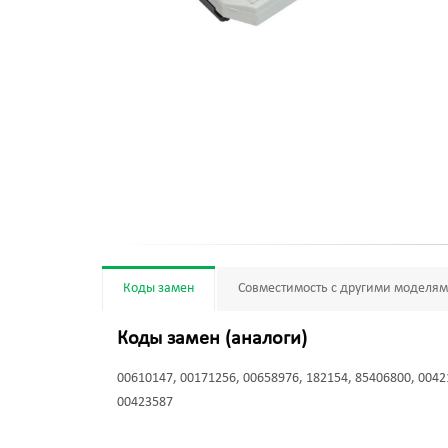
Коды замен
Совместимость с другими моделя
Коды замен (аналоги)
00610147, 00171256, 00658976, 182154, 85406800, 0042
00423587