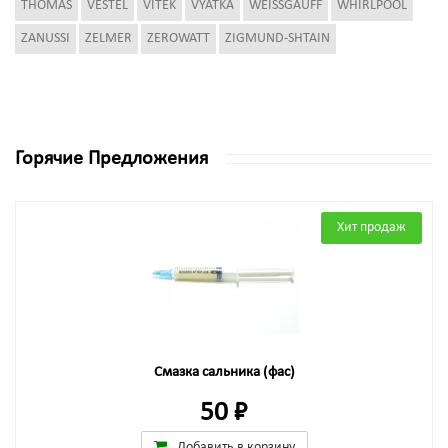
THOMAS
VESTEL
VITEK
VYATKA
WEISSGAUFF
WHIRLPOOL
ZANUSSI
ZELMER
ZEROWATT
ZIGMUND-SHTAIN
Горячие Предложения
Хит продаж
Смазка сальника (фас)
50 ₽
Добавить в корзину