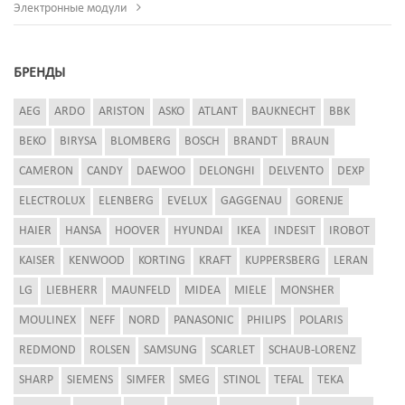
Электронные модули
БРЕНДЫ
AEG
ARDO
ARISTON
ASKO
ATLANT
BAUKNECHT
BBK
BEKO
BIRYSA
BLOMBERG
BOSCH
BRANDT
BRAUN
CAMERON
CANDY
DAEWOO
DELONGHI
DELVENTO
DEXP
ELECTROLUX
ELENBERG
EVELUX
GAGGENAU
GORENJE
HAIER
HANSA
HOOVER
HYUNDAI
IKEA
INDESIT
IROBOT
KAISER
KENWOOD
KORTING
KRAFT
KUPPERSBERG
LERAN
LG
LIEBHERR
MAUNFELD
MIDEA
MIELE
MONSHER
MOULINEX
NEFF
NORD
PANASONIC
PHILIPS
POLARIS
REDMOND
ROLSEN
SAMSUNG
SCARLET
SCHAUB-LORENZ
SHARP
SIEMENS
SIMFER
SMEG
STINOL
TEFAL
TEKA