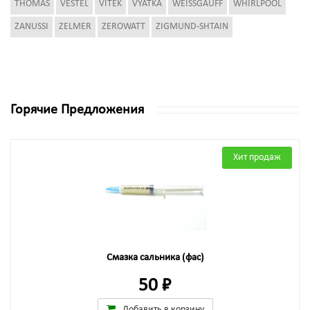
THOMAS
VESTEL
VITEK
VYATKA
WEISSGAUFF
WHIRLPOOL
ZANUSSI
ZELMER
ZEROWATT
ZIGMUND-SHTAIN
Горячие Предложения
Хит продаж
Смазка сальника (фас)
50 ₽
Добавить в корзину