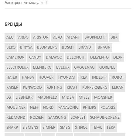
Электронные модули
БРЕНДЫ
AEG
ARDO
ARISTON
ASKO
ATLANT
BAUKNECHT
BBK
BEKO
BIRYSA
BLOMBERG
BOSCH
BRANDT
BRAUN
CAMERON
CANDY
DAEWOO
DELONGHI
DELVENTO
DEXP
ELECTROLUX
ELENBERG
EVELUX
GAGGENAU
GORENJE
HAIER
HANSA
HOOVER
HYUNDAI
IKEA
INDESIT
IROBOT
KAISER
KENWOOD
KORTING
KRAFT
KUPPERSBERG
LERAN
LG
LIEBHERR
MAUNFELD
MIDEA
MIELE
MONSHER
MOULINEX
NEFF
NORD
PANASONIC
PHILIPS
POLARIS
REDMOND
ROLSEN
SAMSUNG
SCARLET
SCHAUB-LORENZ
SHARP
SIEMENS
SIMFER
SMEG
STINOL
TEFAL
TEKA