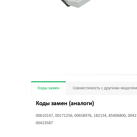
Коды замен
Совместимость с другими моделя
Коды замен (аналоги)
00610147, 00171256, 00658976, 182154, 85406800, 0042
00423587