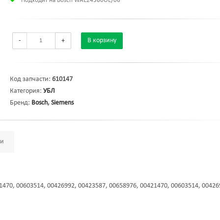
Подходит на Bosch WAE24360OE/06
-
+
В корзину
Код запчасти:
610147
Категория:
УБЛ
Бренд:
Bosch
,
Siemens
ми
1470, 00603514, 00426992, 00423587, 00658976, 00421470, 00603514, 00426