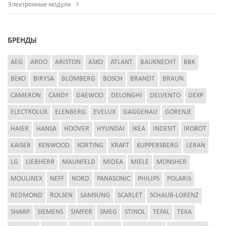
Электронные модули
БРЕНДЫ
AEG
ARDO
ARISTON
ASKO
ATLANT
BAUKNECHT
BBK
BEKO
BIRYSA
BLOMBERG
BOSCH
BRANDT
BRAUN
CAMERON
CANDY
DAEWOO
DELONGHI
DELVENTO
DEXP
ELECTROLUX
ELENBERG
EVELUX
GAGGENAU
GORENJE
HAIER
HANSA
HOOVER
HYUNDAI
IKEA
INDESIT
IROBOT
KAISER
KENWOOD
KORTING
KRAFT
KUPPERSBERG
LERAN
LG
LIEBHERR
MAUNFELD
MIDEA
MIELE
MONSHER
MOULINEX
NEFF
NORD
PANASONIC
PHILIPS
POLARIS
REDMOND
ROLSEN
SAMSUNG
SCARLET
SCHAUB-LORENZ
SHARP
SIEMENS
SIMFER
SMEG
STINOL
TEFAL
TEKA