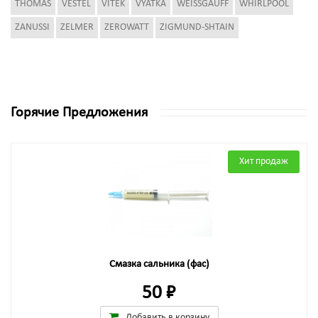
THOMAS
VESTEL
VITEK
VYATKA
WEISSGAUFF
WHIRLPOOL
ZANUSSI
ZELMER
ZEROWATT
ZIGMUND-SHTAIN
Горячие Предложения
Хит продаж
Смазка сальника (фас)
50 ₽
Добавить в корзину