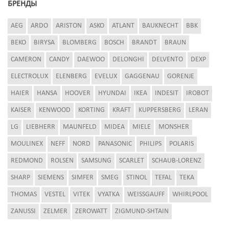
БРЕНДЫ
AEG
ARDO
ARISTON
ASKO
ATLANT
BAUKNECHT
BBK
BEKO
BIRYSA
BLOMBERG
BOSCH
BRANDT
BRAUN
CAMERON
CANDY
DAEWOO
DELONGHI
DELVENTO
DEXP
ELECTROLUX
ELENBERG
EVELUX
GAGGENAU
GORENJE
HAIER
HANSA
HOOVER
HYUNDAI
IKEA
INDESIT
IROBOT
KAISER
KENWOOD
KORTING
KRAFT
KUPPERSBERG
LERAN
LG
LIEBHERR
MAUNFELD
MIDEA
MIELE
MONSHER
MOULINEX
NEFF
NORD
PANASONIC
PHILIPS
POLARIS
REDMOND
ROLSEN
SAMSUNG
SCARLET
SCHAUB-LORENZ
SHARP
SIEMENS
SIMFER
SMEG
STINOL
TEFAL
TEKA
THOMAS
VESTEL
VITEK
VYATKA
WEISSGAUFF
WHIRLPOOL
ZANUSSI
ZELMER
ZEROWATT
ZIGMUND-SHTAIN