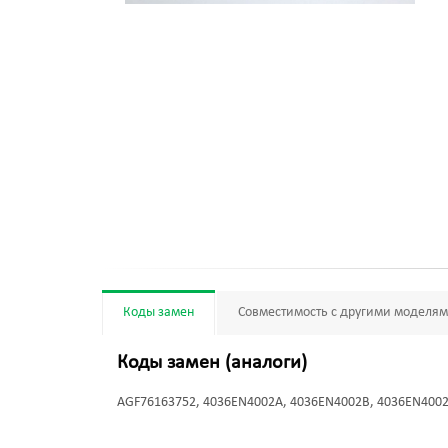
Коды замен
Совместимость с другими моделя
Коды замен (аналоги)
AGF76163752, 4036EN4002A, 4036EN4002B, 4036EN400