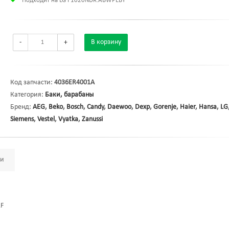
Подходит на LG F1020NDR.ABWPEBY
-
+
В корзину
Код запчасти:
4036ER4001A
Категория:
Баки, барабаны
Бренд:
AEG
,
Beko
,
Bosch
,
Candy
,
Daewoo
,
Dexp
,
Gorenje
,
Haier
,
Hansa
,
LG
Siemens
,
Vestel
,
Vyatka
,
Zanussi
ми
2F