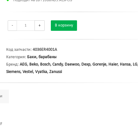
Подходит на LG F10B8ND5.ALSPCIS
-
+
В корзину
Код запчасти:
4036ER4001A
Категория:
Баки, барабаны
Бренд:
AEG
,
Beko
,
Bosch
,
Candy
,
Daewoo
,
Dexp
,
Gorenje
,
Haier
,
Hansa
,
LG
Siemens
,
Vestel
,
Vyatka
,
Zanussi
ми
2F