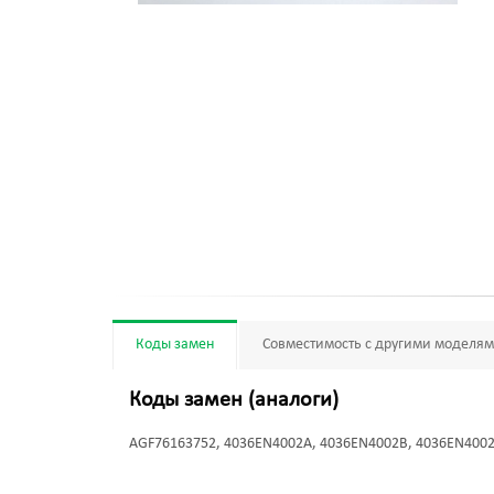
Коды замен
Совместимость с другими моделя
Коды замен (аналоги)
AGF76163752, 4036EN4002A, 4036EN4002B, 4036EN400