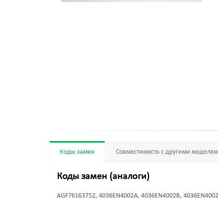
Коды замен
Совместимость с другими моделя
Коды замен (аналоги)
AGF76163752, 4036EN4002A, 4036EN4002B, 4036EN400