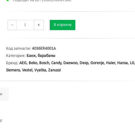
Подходит на LG F10B9LD.ABWPBAL
-
+
В корзину
Код запчасти:
4036ER4001A
Категория:
Баки, барабаны
Бренд:
AEG
,
Beko
,
Bosch
,
Candy
,
Daewoo
,
Dexp
,
Gorenje
,
Haier
,
Hansa
,
LG
Siemens
,
Vestel
,
Vyatka
,
Zanussi
ми
2F