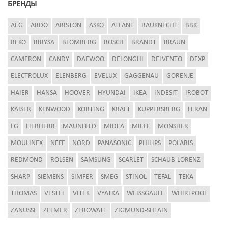
БРЕНДЫ
AEG
ARDO
ARISTON
ASKO
ATLANT
BAUKNECHT
BBK
BEKO
BIRYSA
BLOMBERG
BOSCH
BRANDT
BRAUN
CAMERON
CANDY
DAEWOO
DELONGHI
DELVENTO
DEXP
ELECTROLUX
ELENBERG
EVELUX
GAGGENAU
GORENJE
HAIER
HANSA
HOOVER
HYUNDAI
IKEA
INDESIT
IROBOT
KAISER
KENWOOD
KORTING
KRAFT
KUPPERSBERG
LERAN
LG
LIEBHERR
MAUNFELD
MIDEA
MIELE
MONSHER
MOULINEX
NEFF
NORD
PANASONIC
PHILIPS
POLARIS
REDMOND
ROLSEN
SAMSUNG
SCARLET
SCHAUB-LORENZ
SHARP
SIEMENS
SIMFER
SMEG
STINOL
TEFAL
TEKA
THOMAS
VESTEL
VITEK
VYATKA
WEISSGAUFF
WHIRLPOOL
ZANUSSI
ZELMER
ZEROWATT
ZIGMUND-SHTAIN