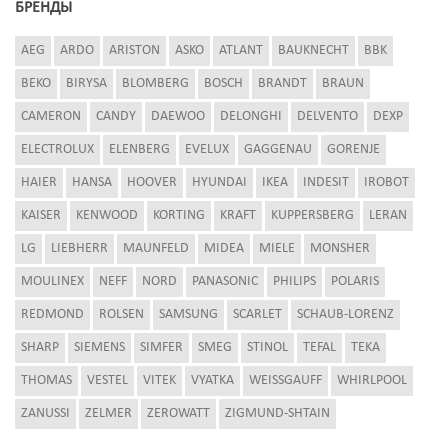
БРЕНДЫ
AEG
ARDO
ARISTON
ASKO
ATLANT
BAUKNECHT
BBK
BEKO
BIRYSA
BLOMBERG
BOSCH
BRANDT
BRAUN
CAMERON
CANDY
DAEWOO
DELONGHI
DELVENTO
DEXP
ELECTROLUX
ELENBERG
EVELUX
GAGGENAU
GORENJE
HAIER
HANSA
HOOVER
HYUNDAI
IKEA
INDESIT
IROBOT
KAISER
KENWOOD
KORTING
KRAFT
KUPPERSBERG
LERAN
LG
LIEBHERR
MAUNFELD
MIDEA
MIELE
MONSHER
MOULINEX
NEFF
NORD
PANASONIC
PHILIPS
POLARIS
REDMOND
ROLSEN
SAMSUNG
SCARLET
SCHAUB-LORENZ
SHARP
SIEMENS
SIMFER
SMEG
STINOL
TEFAL
TEKA
THOMAS
VESTEL
VITEK
VYATKA
WEISSGAUFF
WHIRLPOOL
ZANUSSI
ZELMER
ZEROWATT
ZIGMUND-SHTAIN