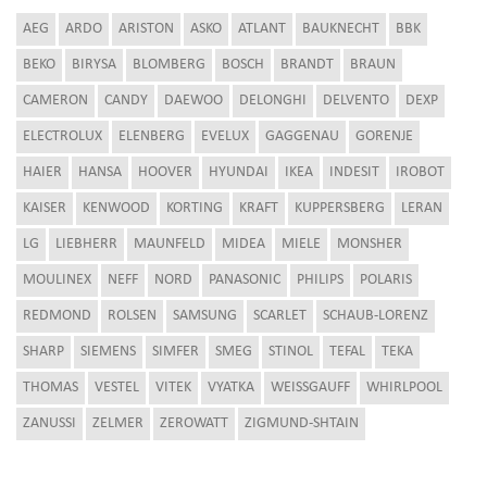
AEG
ARDO
ARISTON
ASKO
ATLANT
BAUKNECHT
BBK
BEKO
BIRYSA
BLOMBERG
BOSCH
BRANDT
BRAUN
CAMERON
CANDY
DAEWOO
DELONGHI
DELVENTO
DEXP
ELECTROLUX
ELENBERG
EVELUX
GAGGENAU
GORENJE
HAIER
HANSA
HOOVER
HYUNDAI
IKEA
INDESIT
IROBOT
KAISER
KENWOOD
KORTING
KRAFT
KUPPERSBERG
LERAN
LG
LIEBHERR
MAUNFELD
MIDEA
MIELE
MONSHER
MOULINEX
NEFF
NORD
PANASONIC
PHILIPS
POLARIS
REDMOND
ROLSEN
SAMSUNG
SCARLET
SCHAUB-LORENZ
SHARP
SIEMENS
SIMFER
SMEG
STINOL
TEFAL
TEKA
THOMAS
VESTEL
VITEK
VYATKA
WEISSGAUFF
WHIRLPOOL
ZANUSSI
ZELMER
ZEROWATT
ZIGMUND-SHTAIN