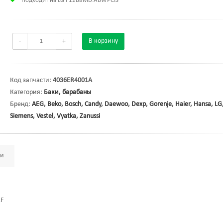
Подходит на LG F12B8MD.ABWPCIS
-
+
В корзину
Код запчасти:
4036ER4001A
Категория:
Баки, барабаны
Бренд:
AEG
,
Beko
,
Bosch
,
Candy
,
Daewoo
,
Dexp
,
Gorenje
,
Haier
,
Hansa
,
LG
Siemens
,
Vestel
,
Vyatka
,
Zanussi
ми
2F