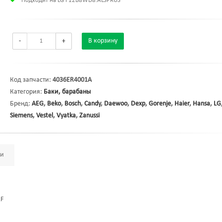
Подходит на LG F12B8WD8.ALSPRUS
-
+
В корзину
Код запчасти:
4036ER4001A
Категория:
Баки, барабаны
Бренд:
AEG
,
Beko
,
Bosch
,
Candy
,
Daewoo
,
Dexp
,
Gorenje
,
Haier
,
Hansa
,
LG
Siemens
,
Vestel
,
Vyatka
,
Zanussi
ми
2F