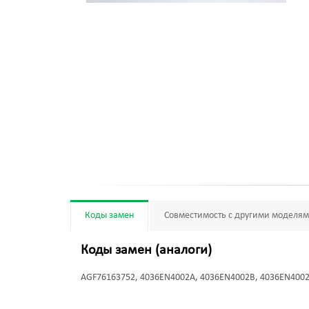
Коды замен
Совместимость с другими моделя
Коды замен (аналоги)
AGF76163752, 4036EN4002A, 4036EN4002B, 4036EN400