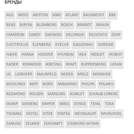
БРЕНДЫ
AEG
ARDO
ARISTON
ASKO
ATLANT
BAUKNECHT
BBK
BEKO
BIRYSA
BLOMBERG
BOSCH
BRANDT
BRAUN
CAMERON
CANDY
DAEWOO
DELONGHI
DELVENTO
DEXP
ELECTROLUX
ELENBERG
EVELUX
GAGGENAU
GORENJE
HAIER
HANSA
HOOVER
HYUNDAI
IKEA
INDESIT
IROBOT
KAISER
KENWOOD
KORTING
KRAFT
KUPPERSBERG
LERAN
LG
LIEBHERR
MAUNFELD
MIDEA
MIELE
MONSHER
MOULINEX
NEFF
NORD
PANASONIC
PHILIPS
POLARIS
REDMOND
ROLSEN
SAMSUNG
SCARLET
SCHAUB-LORENZ
SHARP
SIEMENS
SIMFER
SMEG
STINOL
TEFAL
TEKA
THOMAS
VESTEL
VITEK
VYATKA
WEISSGAUFF
WHIRLPOOL
ZANUSSI
ZELMER
ZEROWATT
ZIGMUND-SHTAIN