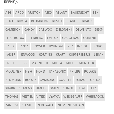
БРЕНДЫ
AEG
ARDO
ARISTON
ASKO
ATLANT
BAUKNECHT
BBK
BEKO
BIRYSA
BLOMBERG
BOSCH
BRANDT
BRAUN
CAMERON
CANDY
DAEWOO
DELONGHI
DELVENTO
DEXP
ELECTROLUX
ELENBERG
EVELUX
GAGGENAU
GORENJE
HAIER
HANSA
HOOVER
HYUNDAI
IKEA
INDESIT
IROBOT
KAISER
KENWOOD
KORTING
KRAFT
KUPPERSBERG
LERAN
LG
LIEBHERR
MAUNFELD
MIDEA
MIELE
MONSHER
MOULINEX
NEFF
NORD
PANASONIC
PHILIPS
POLARIS
REDMOND
ROLSEN
SAMSUNG
SCARLET
SCHAUB-LORENZ
SHARP
SIEMENS
SIMFER
SMEG
STINOL
TEFAL
TEKA
THOMAS
VESTEL
VITEK
VYATKA
WEISSGAUFF
WHIRLPOOL
ZANUSSI
ZELMER
ZEROWATT
ZIGMUND-SHTAIN