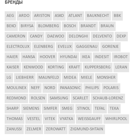
БРЕНДЫ
AEG
ARDO
ARISTON
ASKO
ATLANT
BAUKNECHT
BBK
BEKO
BIRYSA
BLOMBERG
BOSCH
BRANDT
BRAUN
CAMERON
CANDY
DAEWOO
DELONGHI
DELVENTO
DEXP
ELECTROLUX
ELENBERG
EVELUX
GAGGENAU
GORENJE
HAIER
HANSA
HOOVER
HYUNDAI
IKEA
INDESIT
IROBOT
KAISER
KENWOOD
KORTING
KRAFT
KUPPERSBERG
LERAN
LG
LIEBHERR
MAUNFELD
MIDEA
MIELE
MONSHER
MOULINEX
NEFF
NORD
PANASONIC
PHILIPS
POLARIS
REDMOND
ROLSEN
SAMSUNG
SCARLET
SCHAUB-LORENZ
SHARP
SIEMENS
SIMFER
SMEG
STINOL
TEFAL
TEKA
THOMAS
VESTEL
VITEK
VYATKA
WEISSGAUFF
WHIRLPOOL
ZANUSSI
ZELMER
ZEROWATT
ZIGMUND-SHTAIN