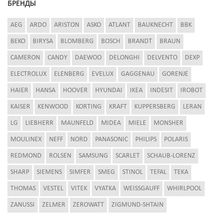
БРЕНДЫ
AEG
ARDO
ARISTON
ASKO
ATLANT
BAUKNECHT
BBK
BEKO
BIRYSA
BLOMBERG
BOSCH
BRANDT
BRAUN
CAMERON
CANDY
DAEWOO
DELONGHI
DELVENTO
DEXP
ELECTROLUX
ELENBERG
EVELUX
GAGGENAU
GORENJE
HAIER
HANSA
HOOVER
HYUNDAI
IKEA
INDESIT
IROBOT
KAISER
KENWOOD
KORTING
KRAFT
KUPPERSBERG
LERAN
LG
LIEBHERR
MAUNFELD
MIDEA
MIELE
MONSHER
MOULINEX
NEFF
NORD
PANASONIC
PHILIPS
POLARIS
REDMOND
ROLSEN
SAMSUNG
SCARLET
SCHAUB-LORENZ
SHARP
SIEMENS
SIMFER
SMEG
STINOL
TEFAL
TEKA
THOMAS
VESTEL
VITEK
VYATKA
WEISSGAUFF
WHIRLPOOL
ZANUSSI
ZELMER
ZEROWATT
ZIGMUND-SHTAIN