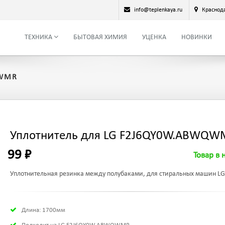
info@teplenkaya.ru
Краснод
ТЕХНИКА
БЫТОВАЯ ХИМИЯ
УЦЕНКА
НОВИНКИ
QWMR
Уплотнитель для LG F2J6QY0W.ABWQW
99 ₽
Товар в 
Уплотнительная резинка между полубаками, для стиральных машин LG
Длина: 1700мм