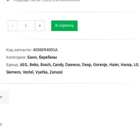
Подходит на LG F2J6QY0W.ABWQWMR
-
+
В корзину
Код запчасти:
4036ER4001A
Категория:
Баки, барабаны
Бренд:
AEG
,
Beko
,
Bosch
,
Candy
,
Daewoo
,
Dexp
,
Gorenje
,
Haier
,
Hansa
,
LG
Siemens
,
Vestel
,
Vyatka
,
Zanussi
ми
2F