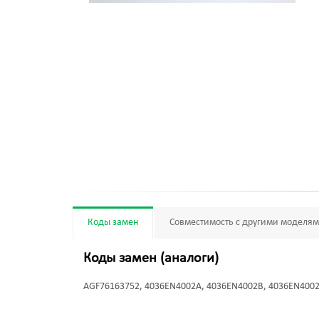
Коды замен
Совместимость с другими моделя
Коды замен (аналоги)
AGF76163752, 4036EN4002A, 4036EN4002B, 4036EN400