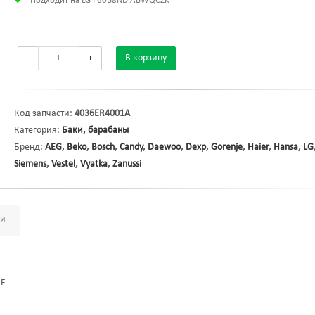
Подходит на LG F60B8ND.ABWQCZK
-
+
В корзину
Код запчасти:
4036ER4001A
Категория:
Баки, барабаны
Бренд:
AEG
,
Beko
,
Bosch
,
Candy
,
Daewoo
,
Dexp
,
Gorenje
,
Haier
,
Hansa
,
LG
Siemens
,
Vestel
,
Vyatka
,
Zanussi
ми
2F