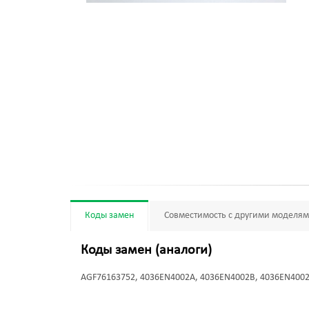
Коды замен
Совместимость с другими моделя
Коды замен (аналоги)
AGF76163752, 4036EN4002A, 4036EN4002B, 4036EN400