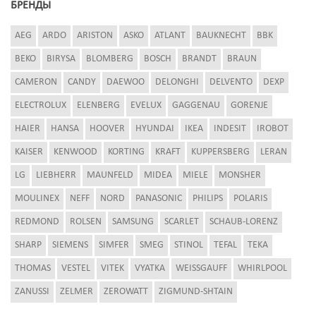
БРЕНДЫ
AEG
ARDO
ARISTON
ASKO
ATLANT
BAUKNECHT
BBK
BEKO
BIRYSA
BLOMBERG
BOSCH
BRANDT
BRAUN
CAMERON
CANDY
DAEWOO
DELONGHI
DELVENTO
DEXP
ELECTROLUX
ELENBERG
EVELUX
GAGGENAU
GORENJE
HAIER
HANSA
HOOVER
HYUNDAI
IKEA
INDESIT
IROBOT
KAISER
KENWOOD
KORTING
KRAFT
KUPPERSBERG
LERAN
LG
LIEBHERR
MAUNFELD
MIDEA
MIELE
MONSHER
MOULINEX
NEFF
NORD
PANASONIC
PHILIPS
POLARIS
REDMOND
ROLSEN
SAMSUNG
SCARLET
SCHAUB-LORENZ
SHARP
SIEMENS
SIMFER
SMEG
STINOL
TEFAL
TEKA
THOMAS
VESTEL
VITEK
VYATKA
WEISSGAUFF
WHIRLPOOL
ZANUSSI
ZELMER
ZEROWATT
ZIGMUND-SHTAIN