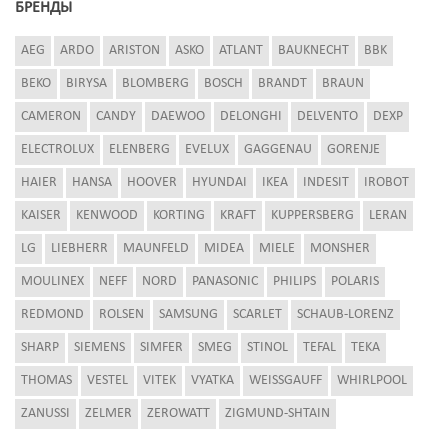
БРЕНДЫ
AEG
ARDO
ARISTON
ASKO
ATLANT
BAUKNECHT
BBK
BEKO
BIRYSA
BLOMBERG
BOSCH
BRANDT
BRAUN
CAMERON
CANDY
DAEWOO
DELONGHI
DELVENTO
DEXP
ELECTROLUX
ELENBERG
EVELUX
GAGGENAU
GORENJE
HAIER
HANSA
HOOVER
HYUNDAI
IKEA
INDESIT
IROBOT
KAISER
KENWOOD
KORTING
KRAFT
KUPPERSBERG
LERAN
LG
LIEBHERR
MAUNFELD
MIDEA
MIELE
MONSHER
MOULINEX
NEFF
NORD
PANASONIC
PHILIPS
POLARIS
REDMOND
ROLSEN
SAMSUNG
SCARLET
SCHAUB-LORENZ
SHARP
SIEMENS
SIMFER
SMEG
STINOL
TEFAL
TEKA
THOMAS
VESTEL
VITEK
VYATKA
WEISSGAUFF
WHIRLPOOL
ZANUSSI
ZELMER
ZEROWATT
ZIGMUND-SHTAIN