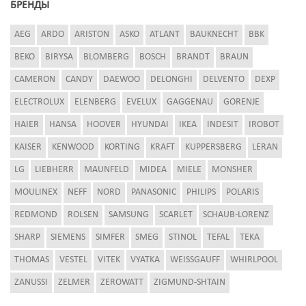
БРЕНДЫ
AEG
ARDO
ARISTON
ASKO
ATLANT
BAUKNECHT
BBK
BEKO
BIRYSA
BLOMBERG
BOSCH
BRANDT
BRAUN
CAMERON
CANDY
DAEWOO
DELONGHI
DELVENTO
DEXP
ELECTROLUX
ELENBERG
EVELUX
GAGGENAU
GORENJE
HAIER
HANSA
HOOVER
HYUNDAI
IKEA
INDESIT
IROBOT
KAISER
KENWOOD
KORTING
KRAFT
KUPPERSBERG
LERAN
LG
LIEBHERR
MAUNFELD
MIDEA
MIELE
MONSHER
MOULINEX
NEFF
NORD
PANASONIC
PHILIPS
POLARIS
REDMOND
ROLSEN
SAMSUNG
SCARLET
SCHAUB-LORENZ
SHARP
SIEMENS
SIMFER
SMEG
STINOL
TEFAL
TEKA
THOMAS
VESTEL
VITEK
VYATKA
WEISSGAUFF
WHIRLPOOL
ZANUSSI
ZELMER
ZEROWATT
ZIGMUND-SHTAIN