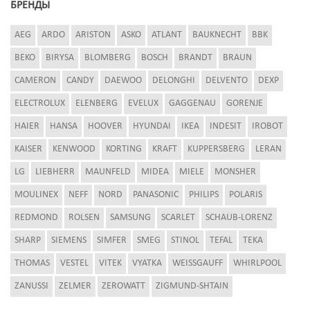
БРЕНДЫ
AEG
ARDO
ARISTON
ASKO
ATLANT
BAUKNECHT
BBK
BEKO
BIRYSA
BLOMBERG
BOSCH
BRANDT
BRAUN
CAMERON
CANDY
DAEWOO
DELONGHI
DELVENTO
DEXP
ELECTROLUX
ELENBERG
EVELUX
GAGGENAU
GORENJE
HAIER
HANSA
HOOVER
HYUNDAI
IKEA
INDESIT
IROBOT
KAISER
KENWOOD
KORTING
KRAFT
KUPPERSBERG
LERAN
LG
LIEBHERR
MAUNFELD
MIDEA
MIELE
MONSHER
MOULINEX
NEFF
NORD
PANASONIC
PHILIPS
POLARIS
REDMOND
ROLSEN
SAMSUNG
SCARLET
SCHAUB-LORENZ
SHARP
SIEMENS
SIMFER
SMEG
STINOL
TEFAL
TEKA
THOMAS
VESTEL
VITEK
VYATKA
WEISSGAUFF
WHIRLPOOL
ZANUSSI
ZELMER
ZEROWATT
ZIGMUND-SHTAIN