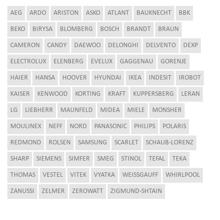
AEG
ARDO
ARISTON
ASKO
ATLANT
BAUKNECHT
BBK
BEKO
BIRYSA
BLOMBERG
BOSCH
BRANDT
BRAUN
CAMERON
CANDY
DAEWOO
DELONGHI
DELVENTO
DEXP
ELECTROLUX
ELENBERG
EVELUX
GAGGENAU
GORENJE
HAIER
HANSA
HOOVER
HYUNDAI
IKEA
INDESIT
IROBOT
KAISER
KENWOOD
KORTING
KRAFT
KUPPERSBERG
LERAN
LG
LIEBHERR
MAUNFELD
MIDEA
MIELE
MONSHER
MOULINEX
NEFF
NORD
PANASONIC
PHILIPS
POLARIS
REDMOND
ROLSEN
SAMSUNG
SCARLET
SCHAUB-LORENZ
SHARP
SIEMENS
SIMFER
SMEG
STINOL
TEFAL
TEKA
THOMAS
VESTEL
VITEK
VYATKA
WEISSGAUFF
WHIRLPOOL
ZANUSSI
ZELMER
ZEROWATT
ZIGMUND-SHTAIN