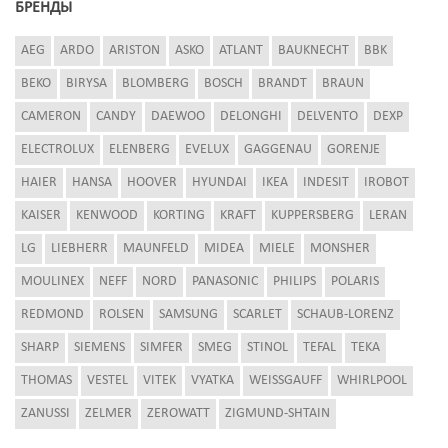
БРЕНДЫ
AEG
ARDO
ARISTON
ASKO
ATLANT
BAUKNECHT
BBK
BEKO
BIRYSA
BLOMBERG
BOSCH
BRANDT
BRAUN
CAMERON
CANDY
DAEWOO
DELONGHI
DELVENTO
DEXP
ELECTROLUX
ELENBERG
EVELUX
GAGGENAU
GORENJE
HAIER
HANSA
HOOVER
HYUNDAI
IKEA
INDESIT
IROBOT
KAISER
KENWOOD
KORTING
KRAFT
KUPPERSBERG
LERAN
LG
LIEBHERR
MAUNFELD
MIDEA
MIELE
MONSHER
MOULINEX
NEFF
NORD
PANASONIC
PHILIPS
POLARIS
REDMOND
ROLSEN
SAMSUNG
SCARLET
SCHAUB-LORENZ
SHARP
SIEMENS
SIMFER
SMEG
STINOL
TEFAL
TEKA
THOMAS
VESTEL
VITEK
VYATKA
WEISSGAUFF
WHIRLPOOL
ZANUSSI
ZELMER
ZEROWATT
ZIGMUND-SHTAIN