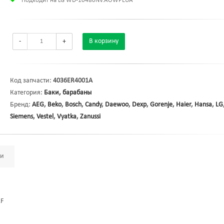
Подходит на LG WD-10480NV.AOWPEUA
-
+
В корзину
Код запчасти:
4036ER4001A
Категория:
Баки, барабаны
Бренд:
AEG
,
Beko
,
Bosch
,
Candy
,
Daewoo
,
Dexp
,
Gorenje
,
Haier
,
Hansa
,
LG
Siemens
,
Vestel
,
Vyatka
,
Zanussi
ми
2F