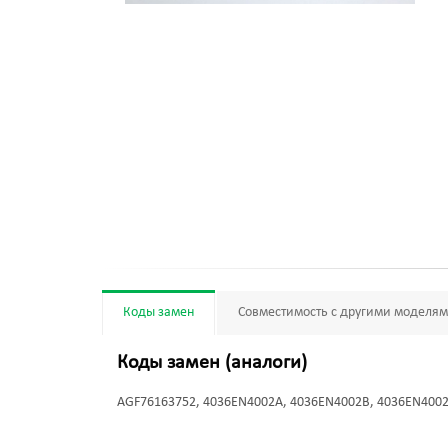
Коды замен
Совместимость с другими моделя
Коды замен (аналоги)
AGF76163752, 4036EN4002A, 4036EN4002B, 4036EN400