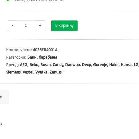
Подходит на LG WD-12202TD.*
-
+
В корзину
Код запчасти:
4036ER4001A
Категория:
Баки, барабаны
Бренд:
AEG
,
Beko
,
Bosch
,
Candy
,
Daewoo
,
Dexp
,
Gorenje
,
Haier
,
Hansa
,
LG
Siemens
,
Vestel
,
Vyatka
,
Zanussi
ми
2F