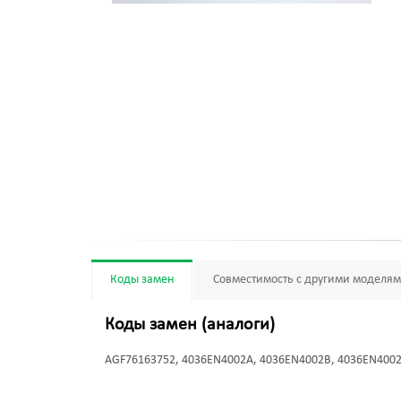
Коды замен
Совместимость с другими моделя
Коды замен (аналоги)
AGF76163752, 4036EN4002A, 4036EN4002B, 4036EN400