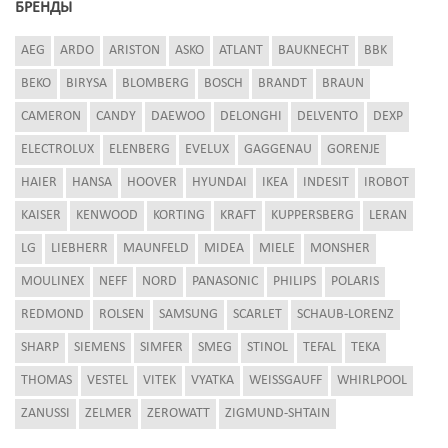
БРЕНДЫ
AEG
ARDO
ARISTON
ASKO
ATLANT
BAUKNECHT
BBK
BEKO
BIRYSA
BLOMBERG
BOSCH
BRANDT
BRAUN
CAMERON
CANDY
DAEWOO
DELONGHI
DELVENTO
DEXP
ELECTROLUX
ELENBERG
EVELUX
GAGGENAU
GORENJE
HAIER
HANSA
HOOVER
HYUNDAI
IKEA
INDESIT
IROBOT
KAISER
KENWOOD
KORTING
KRAFT
KUPPERSBERG
LERAN
LG
LIEBHERR
MAUNFELD
MIDEA
MIELE
MONSHER
MOULINEX
NEFF
NORD
PANASONIC
PHILIPS
POLARIS
REDMOND
ROLSEN
SAMSUNG
SCARLET
SCHAUB-LORENZ
SHARP
SIEMENS
SIMFER
SMEG
STINOL
TEFAL
TEKA
THOMAS
VESTEL
VITEK
VYATKA
WEISSGAUFF
WHIRLPOOL
ZANUSSI
ZELMER
ZEROWATT
ZIGMUND-SHTAIN