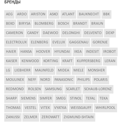
БРЕНДЫ
AEG
ARDO
ARISTON
ASKO
ATLANT
BAUKNECHT
BBK
BEKO
BIRYSA
BLOMBERG
BOSCH
BRANDT
BRAUN
CAMERON
CANDY
DAEWOO
DELONGHI
DELVENTO
DEXP
ELECTROLUX
ELENBERG
EVELUX
GAGGENAU
GORENJE
HAIER
HANSA
HOOVER
HYUNDAI
IKEA
INDESIT
IROBOT
KAISER
KENWOOD
KORTING
KRAFT
KUPPERSBERG
LERAN
LG
LIEBHERR
MAUNFELD
MIDEA
MIELE
MONSHER
MOULINEX
NEFF
NORD
PANASONIC
PHILIPS
POLARIS
REDMOND
ROLSEN
SAMSUNG
SCARLET
SCHAUB-LORENZ
SHARP
SIEMENS
SIMFER
SMEG
STINOL
TEFAL
TEKA
THOMAS
VESTEL
VITEK
VYATKA
WEISSGAUFF
WHIRLPOOL
ZANUSSI
ZELMER
ZEROWATT
ZIGMUND-SHTAIN